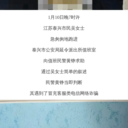
1月10日晚7时许
江苏泰兴市民吴女士
急匆匆地跑进
泰兴市公安局延令派出所值班室
向值班民警黄铮求助
通过吴女士简单的叙述
民警黄铮当即判断
其遇到了冒充客服类电信网络诈骗