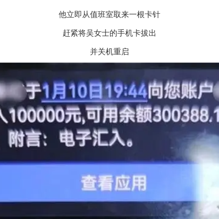
他立即从值班室取来一根卡针
赶紧将吴女士的手机卡拔出
并关机重启