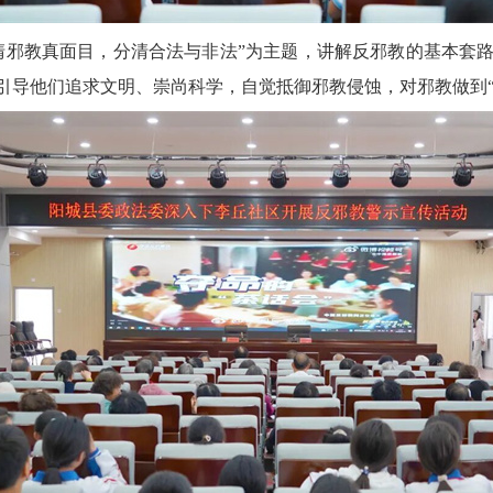
清邪教真面目，分清合法与非法”为主题，讲解反邪教的基本套
引导他们追求文明、崇尚科学，自觉抵御邪教侵蚀，对邪教做到“