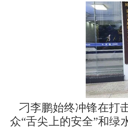
刁李鹏始终冲锋在打
众
“舌尖上的安全”和