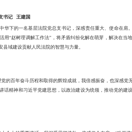
支书记
王建国
中华下的一名基层法院党总支书记，深感责任重大、使命在肩
活用“赵树理调解工作法”，将矛盾纠纷化解在萌芽，解决在当
安县域建设贡献人民法院的智慧与力量。
回望党的百年奋斗历程和取得的辉煌成就，我倍感振奋，也深感党
讲话精神和习近平党建思想，以政治建设为统领，推动党的建