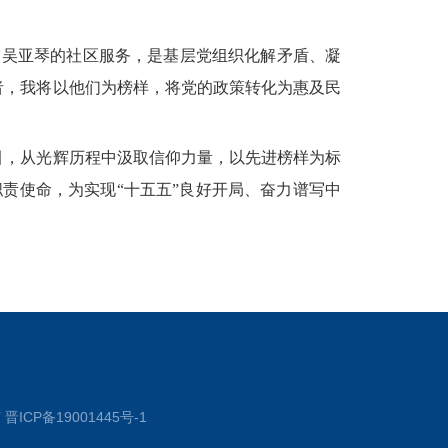
、吴亚琴的社区服务，是基层党组织化解矛盾、凝
作者，我将以他们为榜样，将党的政策转化为惠及民
引，从光辉历程中汲取信仰力量，以先进榜样为标
责使命，为实现“十五五”良好开局、奋力谱写中
ICP备19001445号-1