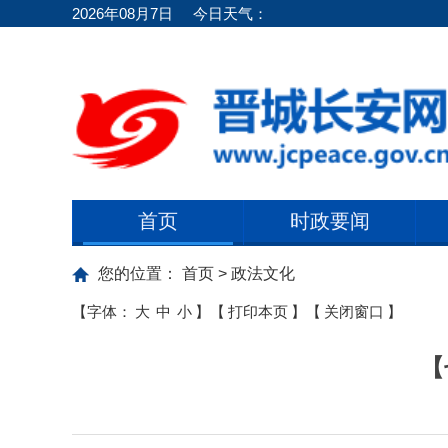
2026年08月7日
今日天气：
首页
时政要闻
您的位置：
首页
>
政法文化
【字体：
大
中
小
】
【
打印本页
】
【
关闭窗口
】
【