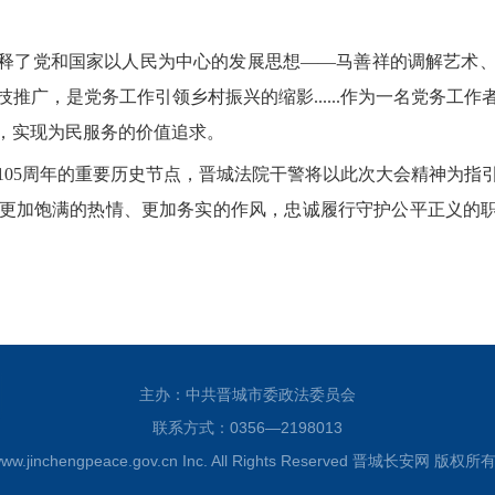
诠释了党和国家以人民为中心的发展思想——马善祥的调解艺术
推广，是党务工作引领乡村振兴的缩影......作为一名党务工
，实现为民服务的价值追求。
105周年的重要历史节点，晋城法院干警将以此次大会精神为指
更加饱满的热情、更加务实的作风，忠诚履行守护公平正义的职
主办：中共晋城市委政法委员会
联系方式：0356—2198013
www.jinchengpeace.gov.cn Inc. All Rights Reserved
晋城长安网 版权所有 晋