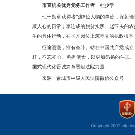
市直机关优秀党务工作者
杜少学
七一勋章获得者
”这8位人物的事迹，深刻
聚人心的日常；李连成的脱贫实践、赵亚夫的农技
生的具体行动，在平凡岗位上筑牢党的执政根基
征途漫漫，惟有奋斗。站在中国共产党成立
杆，不忘初心、勇担使命，以更加昂扬的斗志、
国式现代化晋城篇章贡献法院力量。
来源：晋城市中级人民法院微信公众号
Copyright 2007 http://