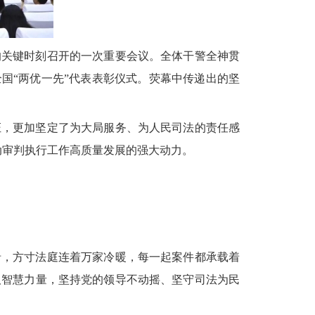
的关键时刻召开的一次重要会议。全体干警全神贯
全国“两优一先”代表表彰仪式。荧幕中传递出的坚
证，更加坚定了为大局服务、为人民司法的责任感
动审判执行工作高质量发展的强大动力。
沿，方寸法庭连着万家冷暖，每一起案件都承载着
取智慧力量，坚持党的领导不动摇、坚守司法为民