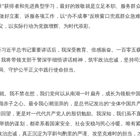
章”获得者和先进典型学习，最好的致敬就是立足本职、服务群众
情做好立案、诉服各项工作，以“办不成事”反映窗口兜底群众急
义，以实际行动为党旗增辉、为时代添彩。
聆听习近平总书记重要讲话后，我深受教育、倍感振奋。一百零五
，我将带领支部干警深学细悟讲话精神，筑牢政治忠诚，坚持司
局、守护公平正义中践行使命担当。
就。我不禁在想，我们党何以从南湖一叶扁舟，成长为领航中
一颗赤子之心。最令我心潮澎湃的，是总书记发出的“全体中国共
情回望，更是对一代代共产党人的殷切勉励。我深知，我们虽不
举措的谋划，都牵系着国家安全、社会安稳与民心冷暖。唯有
的政治忠诚，真正沉淀为字斟句酌里的严谨、攻坚克难时的担当