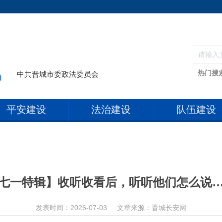
热门搜
中共晋城市委政法委员会
平安建设
法治建设
队伍建设
七一特辑】收听收看后，听听他们怎么说
发表时间：2026-07-03
文章来源：晋城长安网