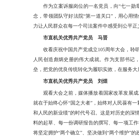
作为立案诉服岗位的一名党员，向
“七一勋
念，带领团队守好法院“第一道关口”，用心用
力让人民群众在每一个司法案件中感受到公平正
市直机关优秀共产党员
马晋
收看庆祝中国共产党成立
105周年大会，
人民创造彪炳史册的伟大成就。作为支部书记
垒，把党的优良传统转化为履职实效，在服务大
市直机关优秀共产党员
刘煜
观看大会之前，媒体播放着国家改革发展成
就在于始终心怀
“国之大者”，始终对人民葆有
和人民的新业绩”的时代号召。这是对历史的深
料的起草、每一份调研报告的撰写、每一项工作
将坚定拥护“两个确立”、坚决做到“两个维护”