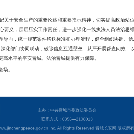
记关于安全生产的重要论述和重要指示精神，切实提高政治站
心要义，层层压实工作责任，进一步强化一线执法人员法治思
题导向，统一规范案件移送标准和办理流程，健全组织协调、信
，深化部门协同联动，破除信息互通壁垒，从严开展督查问效，
更高水平的平安晋城、法治晋城提供有力保障。
会场。
主办：中共晋城市委政法委员会
联系方式：0356—2198013
www.jinchengpeace.gov.cn Inc. All Rights Reserved
晋城长安网 版权所有 晋