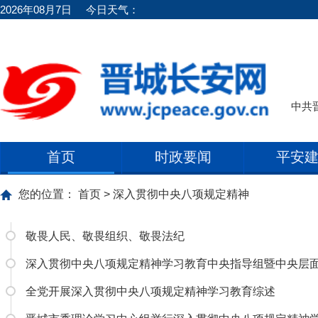
2026年08月7日
今日天气：
中共
首页
时政要闻
平安
您的位置：
首页
>
深入贯彻中央八项规定精神
敬畏人民、敬畏组织、敬畏法纪
深入贯彻中央八项规定精神学习教育中央指导组暨中央层
全党开展深入贯彻中央八项规定精神学习教育综述